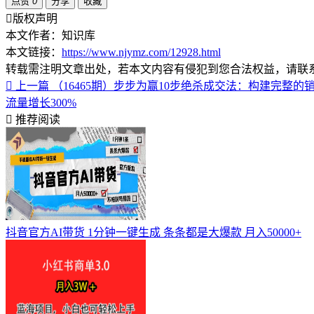
点赞
0
分享
收藏
版权声明
本文作者：知识库
本文链接：
https://www.njymz.com/12928.html
转载需注明文章出处，若本文内容有侵犯到您合法权益，请联
上一篇
（16465期）步步为赢10步绝杀成交法：构建完整
流量增长300%
推荐阅读
抖音官方AI带货 1分钟一键生成 条条都是大爆款 月入50000+