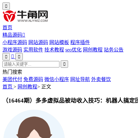
首页
精品源码
小程序源码
网站源码
网站模板
程序插件
游戏源码
实用软件
技术教程
seo优化
网创教程
站务公告
热门搜索
美团代付
免费源码
微信小程序
网址导航
外卖餐饮
首页
>
网创教程
>
正文
（16464期）多多虚拟品被动收入技巧：机器人搞定回