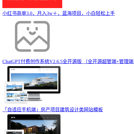
小红书商单3.0，月入3w＋，蓝海项目，小白轻松上手
ChatGPT付费创作系统V2.6.5全开源版 （全开源超管端+管理端
「自适应手机端」房产项目建筑设计类网站模板