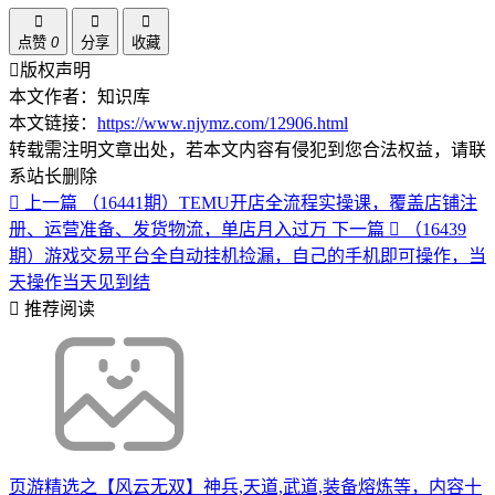
点赞
0
分享
收藏
版权声明
本文作者：知识库
本文链接：
https://www.njymz.com/12906.html
转载需注明文章出处，若本文内容有侵犯到您合法权益，请联
系站长删除
上一篇
（16441期）TEMU开店全流程实操课，覆盖店铺注
册、运营准备、发货物流，单店月入过万
下一篇
（16439
期）游戏交易平台全自动挂机捡漏，自己的手机即可操作，当
天操作当天见到结
推荐阅读
页游精选之【风云无双】神兵,天道,武道,装备熔炼等，内容十