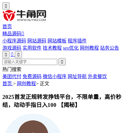
首页
精品源码
小程序源码
网站源码
网站模板
程序插件
游戏源码
实用软件
技术教程
seo优化
网创教程
站务公告
热门搜索
美团代付
免费源码
微信小程序
网址导航
外卖餐饮
首页
>
网创教程
>
正文
2025首发正规转发挣钱平台，不限单量，高价秒
结，动动手指日入100 【揭秘】