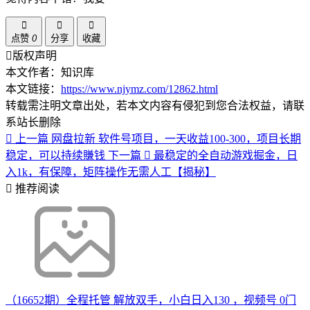
点赞
0
分享
收藏
版权声明
本文作者：知识库
本文链接：
https://www.njymz.com/12862.html
转载需注明文章出处，若本文内容有侵犯到您合法权益，请联
系站长删除
上一篇
网盘拉新 软件号项目，一天收益100-300，项目长期
稳定，可以持续賺钱
下一篇
最稳定的全自动游戏掘金，日
入1k，有保障，矩阵操作无需人工【揭秘】
推荐阅读
（16652期）全程托管 解放双手，小白日入130 ，视频号 0门