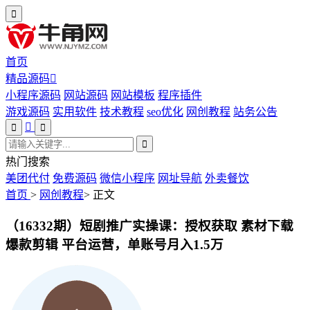
首页
精品源码
小程序源码
网站源码
网站模板
程序插件
游戏源码
实用软件
技术教程
seo优化
网创教程
站务公告
热门搜索
美团代付
免费源码
微信小程序
网址导航
外卖餐饮
首页
>
网创教程
>
正文
（16332期）短剧推广实操课：授权获取 素材下载
爆款剪辑 平台运营，单账号月入1.5万