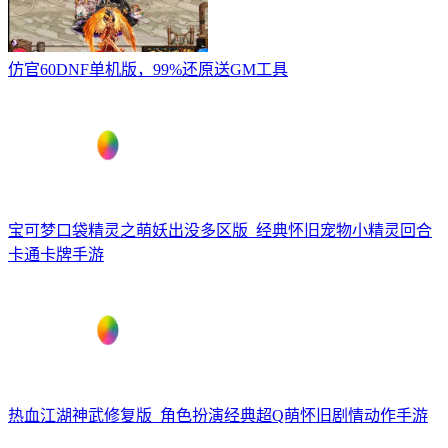
仿官60DNF单机版，99%还原送GM工具
宝可梦口袋精灵之萌妖出没多区版_经典怀旧宠物小精灵回合
卡通卡牌手游
热血江湖神武修复版_角色扮演经典超Q萌怀旧剧情动作手游