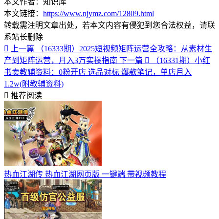
本文作者：知识库
本文链接：
https://www.njymz.com/12809.html
转载需注明文章出处，若本文内容有侵犯到您合法权益，请联
系站长删除
上一篇
（16333期）2025短视频矩阵运营全攻略：从素材生
产到矩阵运营，月入3万实操指南
下一篇
（16331期）小红
书卖教辅资料：0粉开店 选品对标 爆款笔记，单店月入
1.2w(附教辅资料)
推荐阅读
热血江湖传 热血江湖网页版 一键端 带视频教程