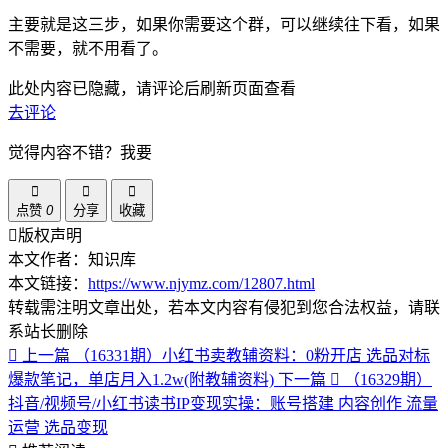
主要就是这三步，如果你需要这个群，可以继续往下看，如果
不需要，就不用看了。
此处内容已隐藏，请评论后刷新页面查看
去评论
觉得内容不错？我要
点赞
0
分享
收藏
版权声明
本文作者：知识库
本文链接：
https://www.njymz.com/12807.html
转载需注明文章出处，若本文内容有侵犯到您合法权益，请联
系站长删除
上一篇
（16331期）小红书卖教辅资料：0粉开店 选品对标
爆款笔记，单店月入1.2w(附教辅资料)
下一篇
（16329期）
抖音/视频号/小红书读书IP变现实操：账号搭建 内容创作 流量
运营 选品变现