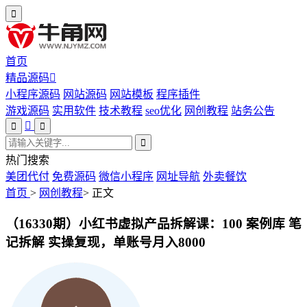
首页
精品源码
小程序源码
网站源码
网站模板
程序插件
游戏源码
实用软件
技术教程
seo优化
网创教程
站务公告
热门搜索
美团代付
免费源码
微信小程序
网址导航
外卖餐饮
首页
>
网创教程
>
正文
（16330期）小红书虚拟产品拆解课：100 案例库 笔
记拆解 实操复现，单账号月入8000