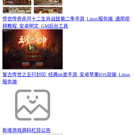
传世传奇赤月十二生肖战鼓第二季手游_Linux服务端_通用视
频教程_安卓明文_GM后台工具
复古传世之五行封印_经典pk类手游_安卓苹果IOS双端_Linux
服务端
新增游戏源码栏目公告