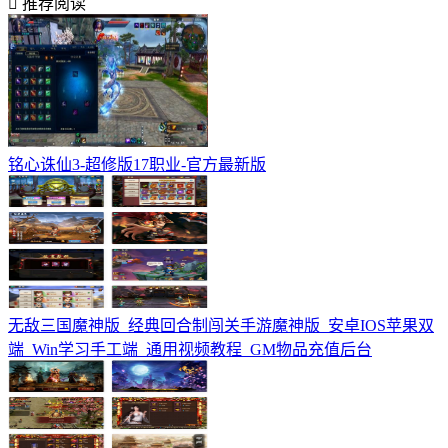
推荐阅读
铭心诛仙3-超修版17职业-官方最新版
无敌三国魔神版_经典回合制闯关手游魔神版_安卓IOS苹果双
端_Win学习手工端_通用视频教程_GM物品充值后台