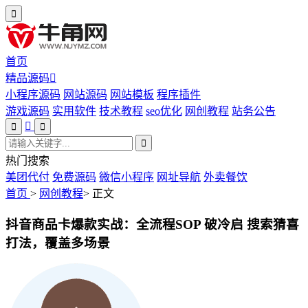
首页
精品源码
小程序源码
网站源码
网站模板
程序插件
游戏源码
实用软件
技术教程
seo优化
网创教程
站务公告
热门搜索
美团代付
免费源码
微信小程序
网址导航
外卖餐饮
首页
>
网创教程
>
正文
抖音商品卡爆款实战：全流程SOP 破冷启 搜索猜喜
打法，覆盖多场景