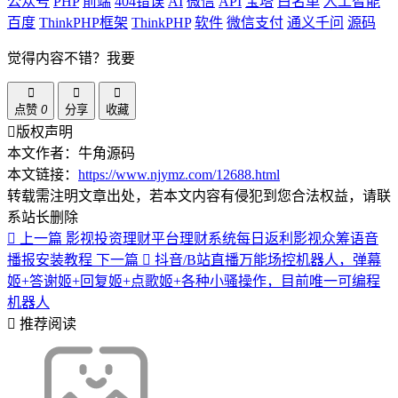
公众号
PHP
前端
404错误
AI
微信
API
宝塔
白名单
人工智能
百度
ThinkPHP框架
ThinkPHP
软件
微信支付
通义千问
源码
觉得内容不错？我要
点赞
0
分享
收藏
版权声明
本文作者：牛角源码
本文链接：
https://www.njymz.com/12688.html
转载需注明文章出处，若本文内容有侵犯到您合法权益，请联
系站长删除
上一篇
影视投资理财平台理财系统每日返利影视众筹语音
播报安装教程
下一篇
抖音/B站直播万能场控机器人，弹幕
姬+答谢姬+回复姬+点歌姬+各种小骚操作，目前唯一可编程
机器人
推荐阅读