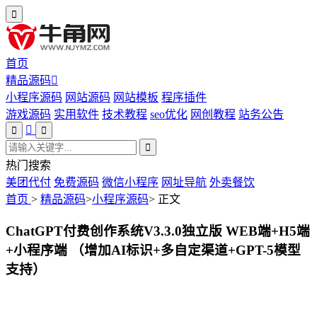
首页
精品源码
小程序源码
网站源码
网站模板
程序插件
游戏源码
实用软件
技术教程
seo优化
网创教程
站务公告
热门搜索
美团代付
免费源码
微信小程序
网址导航
外卖餐饮
首页
>
精品源码
>
小程序源码
>
正文
ChatGPT付费创作系统V3.3.0独立版 WEB端+H5端
+小程序端 （增加AI标识+多自定渠道+GPT-5模型
支持）