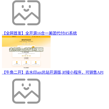
【全网首发】全开源16合一美团代付H5系统
【牛角二开】去水印api总站开源版,对接小程序，可销售API