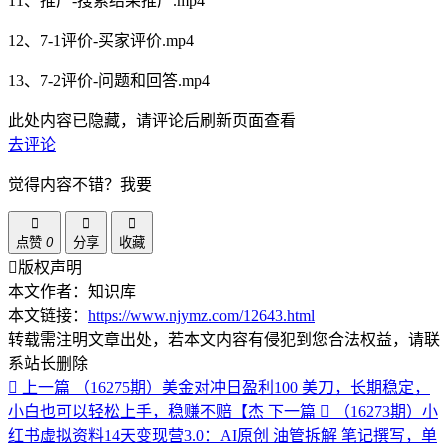
11、推广-搜索结果推广.mp4
12、7-1评价-买家评价.mp4
13、7-2评价-问题和回答.mp4
此处内容已隐藏，请评论后刷新页面查看
去评论
觉得内容不错？我要
点赞
0
分享
收藏
版权声明
本文作者：知识库
本文链接：
https://www.njymz.com/12643.html
转载需注明文章出处，若本文内容有侵犯到您合法权益，请联
系站长删除
上一篇
（16275期）美金对冲日盈利100 美刀，长期稳定，
小白也可以轻松上手，稳赚不赔【杰
下一篇
（16273期）小
红书虚拟资料14天变现营3.0：AI原创 油管拆解 笔记撰写，单