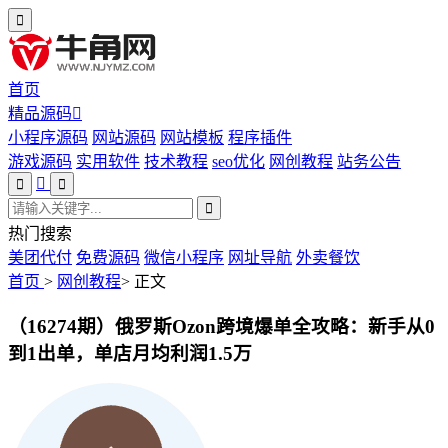
首页
精品源码
小程序源码
网站源码
网站模板
程序插件
游戏源码
实用软件
技术教程
seo优化
网创教程
站务公告
热门搜索
美团代付
免费源码
微信小程序
网址导航
外卖餐饮
首页
>
网创教程
>
正文
（16274期）俄罗斯Ozon跨境爆单全攻略：新手从0
到1出单，单店月均利润1.5万