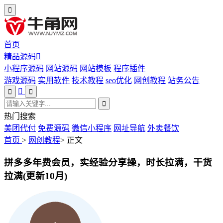
首页
精品源码
小程序源码
网站源码
网站模板
程序插件
游戏源码
实用软件
技术教程
seo优化
网创教程
站务公告
热门搜索
美团代付
免费源码
微信小程序
网址导航
外卖餐饮
首页
>
网创教程
>
正文
拼多多年费会员，实经验分享操，时长拉满，干货
拉满(更新10月)