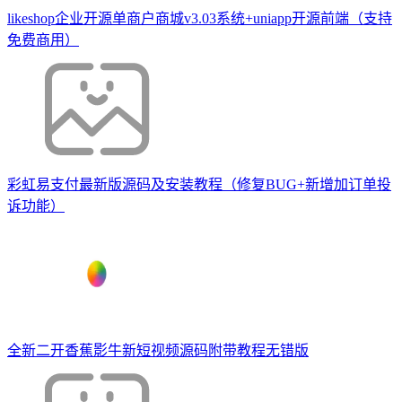
likeshop企业开源单商户商城v3.03系统+uniapp开源前端（支持
免费商用）
彩虹易支付最新版源码及安装教程（修复BUG+新增加订单投
诉功能）
全新二开香蕉影牛新短视频源码附带教程无错版