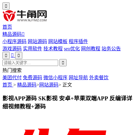
首页
精品源码
小程序源码
网站源码
网站模板
程序插件
游戏源码
实用软件
技术教程
seo优化
网创教程
站务公告
热门搜索
美团代付
免费源码
微信小程序
网址导航
外卖餐饮
首页
>
精品源码
>
网站源码
>
正文
影视APP源码 SK影视 安卓+苹果双端APP 反编译详
细视频教程+源码