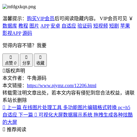
温馨提示：
购买VIP会员
后可阅读隐藏内容。
VIP会员可见
￥
数据库
教程
图片
APP
安卓
自适应
验证码
短视频
短剧
苹果
影视APP
源码
觉得内容不错？我要
点赞
0
分享
收藏
版权声明
本文作者：牛角源码
本文链接：
https://www.njymz.com/12206.html
转载需注明文章出处，若本文内容有侵犯到您合法权益，请联
系站长删除
上一篇
在线图片处理工具 多功能图片编辑格式转换 pc+h5
自适应
下一篇
可视化大屏数据展示系统 拖拽生成各种炫酷
的大屏
推荐阅读