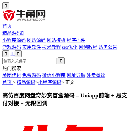
首页
精品源码
小程序源码
网站源码
网站模板
程序插件
游戏源码
实用软件
技术教程
seo优化
网创教程
站务公告
热门搜索
美团代付
免费源码
微信小程序
网址导航
外卖餐饮
首页
>
精品源码
>
小程序源码
>
正文
高仿百度网盘奇妙赏盲盒源码 – Uniapp前端 + 易支
付对接 + 无限回调