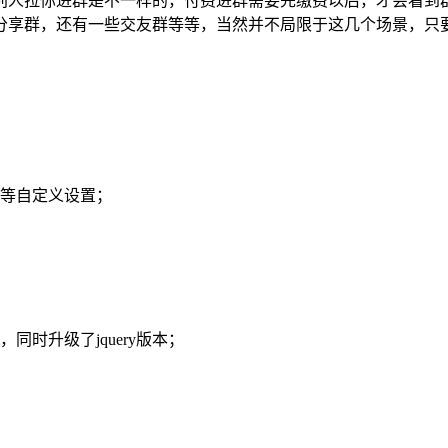
别人拉你进群是不一样的，付费进群需要先缴费以后，才会看到
分享群，还有一些交友群等等，当然并不局限于这几个场景，只
报等自定义设置；
时升级了jquery版本；