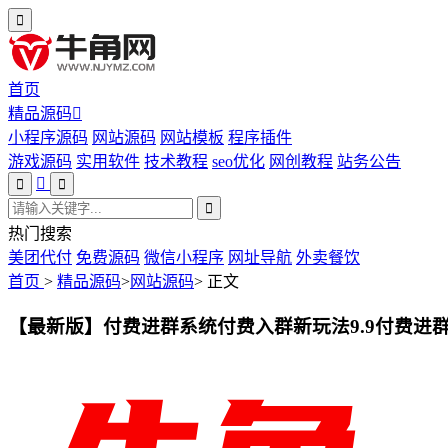
首页
精品源码
小程序源码
网站源码
网站模板
程序插件
游戏源码
实用软件
技术教程
seo优化
网创教程
站务公告
热门搜索
美团代付
免费源码
微信小程序
网址导航
外卖餐饮
首页
>
精品源码
>
网站源码
>
正文
【最新版】付费进群系统付费入群新玩法9.9付费进