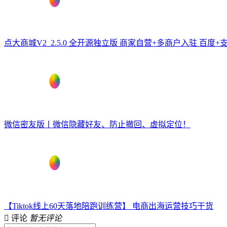
点大商城V2_2.5.0 全开源独立版 商家自营+多商户入驻 百度+
微信密友版丨微信隐藏好友、防止撤回、虚拟定位！
【Tiktok线上60天落地陪跑训练营】 电商出海运营技巧干货
评论
暂无评论