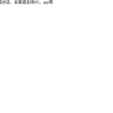
话，全渠道支持H5，app等