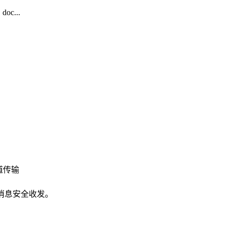
c...
道传输
证消息安全收发。