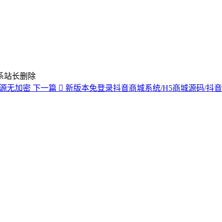
系站长删除
源无加密
下一篇
新版本免登录抖音商城系统/H5商城源码/抖