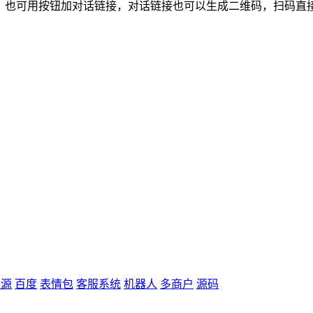
，也可用按钮加对话链接，对话链接也可以生成二维码，扫码直接对
开源
百度
表情包
客服系统
机器人
多商户
源码