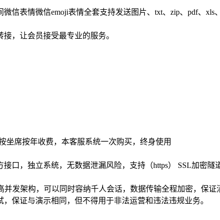
emoji表情全套支持发送图片、txt、zip、pdf、xls、do
转接，让会员接受最专业的服务。
统按坐席按年收费，本客服系统一次购买，终身使用
口，独立系统，无数据泄漏风险，支持（https） SSL加密隧
水平扩展亿级高并发架构，可以同时容纳千人会话，数据传输全程加密，保
试，保证与演示相同，但不得用于非法运营和违法违规业务。