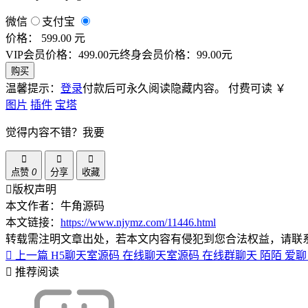
微信
支付宝
价格： 599.00 元
VIP会员价格：499.00元
终身会员价格：99.00元
购买
温馨提示：
登录
付款后可永久阅读隐藏内容。
付费可读
￥
图片
插件
宝塔
觉得内容不错？我要
点赞
0
分享
收藏
版权声明
本文作者：牛角源码
本文链接：
https://www.njymz.com/11446.html
转载需注明文章出处，若本文内容有侵犯到您合法权益，请联
上一篇
H5聊天室源码 在线聊天室源码 在线群聊天 陌陌 爱
推荐阅读