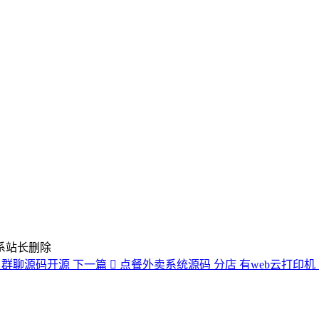
系站长删除
聊 群聊源码开源
下一篇
点餐外卖系统源码 分店 有web云打印机