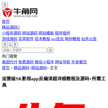
首页
精品源码
小程序源码
网站源码
网站模板
程序插件
游戏源码
实用软件
技术教程
seo优化
网创教程
站务公告
热门搜索
美团代付
免费源码
微信小程序
网址导航
外卖餐饮
首页
>
精品源码
>
网站源码
>
正文
运营级SK影视app反编译超详细教程及源码+所需工
具