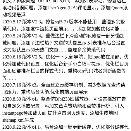
页文字排版问题（h2,h3,h4,h5,em）,添加列表滑动，修复边栏
滚动js错误问题，添加UserAgent(UA)评论显示，添加jQuery滚
动视频悬浮
2020.5.17 版本V2.3。修复sql5.7+版本不能使用，整理多余繁
琐代码，添加友情链接页面展示…，添加懒加载优化功能……
2020.5.24 版本V2.4。重做边栏下滑滚动的js,修复一部分懒加
载问题，添加了边栏热评文章的头像显示,列表推荐后台设置
改为默认显示30天热门文章……整理多余繁琐代码
2020.6.16 版本V2.5。优化一下头部导航，把logo放在顶部，优
化懒加载代码设置，优化后台新手小白填写提示，优化栏目页
面和底部推荐栏目的样式代码，重构cdn代码域名判断函数等
等……
2020.7.16 版本x3。全面建立txt缓存机制，减少数据库查询读
取压力，重构后台功能,优化前端页面展示
2020.8.30 版本x4。整合仿Bibi233娘播放器，可设置播放广告
和自定义播放配置，添加文章点赞功能和点赞排行榜，引入
instantpage预加载页面,提升点击网页速度，添加生成地图
sitemap.xml生成
2020.9.22 版本x4.1。后台添加一键更新缓存，优化部分缓存代