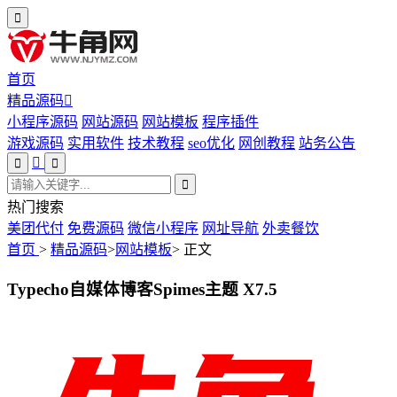
首页
精品源码
小程序源码
网站源码
网站模板
程序插件
游戏源码
实用软件
技术教程
seo优化
网创教程
站务公告
热门搜索
美团代付
免费源码
微信小程序
网址导航
外卖餐饮
首页
>
精品源码
>
网站模板
>
正文
Typecho自媒体博客Spimes主题 X7.5