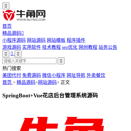
首页
精品源码
小程序源码
网站源码
网站模板
程序插件
游戏源码
实用软件
技术教程
seo优化
网创教程
站务公告
热门搜索
美团代付
免费源码
微信小程序
网址导航
外卖餐饮
首页
>
精品源码
>
网站源码
>
正文
SpringBoot+Vue花店后台管理系统源码