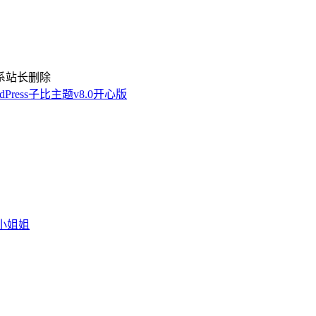
系站长删除
rdPress子比主题v8.0开心版
小姐姐