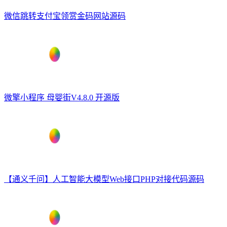
微信跳转支付宝领赏金码网站源码
微擎小程序 母婴街V4.8.0 开源版
【通义千问】人工智能大模型Web接口PHP对接代码源码