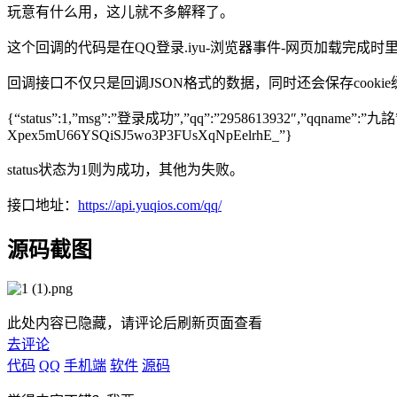
玩意有什么用，这儿就不多解释了。
这个回调的代码是在QQ登录.iyu-浏览器事件-网页加载完成时
回调接口不仅只是回调JSON格式的数据，同时还会保存cookie
{“status”:1,”msg”:”登录成功”,”qq”:”2958613932″,”qqname”:”九詺
Xpex5mU66YSQiSJ5wo3P3FUsXqNpEelrhE_”}
status状态为1则为成功，其他为失败。
接口地址：
https://api.yuqios.com/qq/
源码截图
此处内容已隐藏，请评论后刷新页面查看
去评论
代码
QQ
手机端
软件
源码