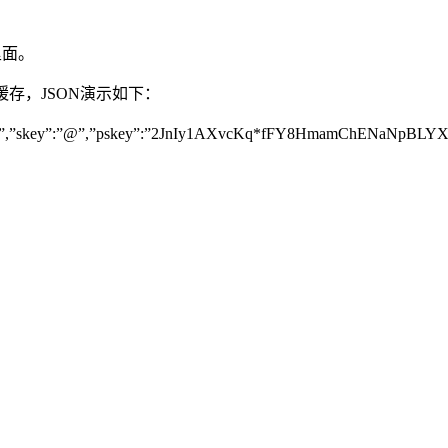
里面。
缓存，JSON演示如下：
”,”skey”:”@”,”pskey”:”2JnIy1AXvcKq*fFY8HmamChENaNpBLYXHa