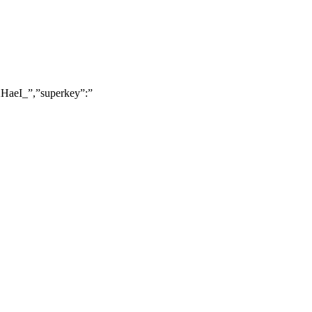
eI_”,”superkey”:”