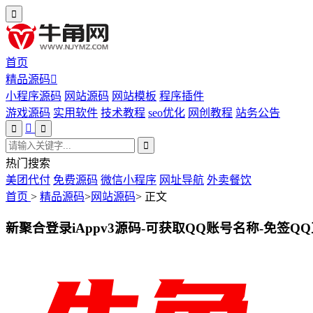
首页
精品源码
小程序源码
网站源码
网站模板
程序插件
游戏源码
实用软件
技术教程
seo优化
网创教程
站务公告
热门搜索
美团代付
免费源码
微信小程序
网址导航
外卖餐饮
首页
>
精品源码
>
网站源码
>
正文
新聚合登录iAppv3源码-可获取QQ账号名称-免签Q