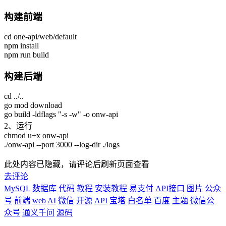
构建前端
cd one-api/web/default
npm install
npm run build
构建后端
cd ../..
go mod download
go build -ldflags "-s -w" -o onw-api
2、运行
chmod u+x onw-api
./onw-api --port 3000 --log-dir ./logs
此处内容已隐藏，请评论后刷新页面查看
去评论
MySQL
数据库
代码
教程
安装教程
易支付
API接口
图片
公众
号
前端
web
AI
微信
开源
API
宝塔
白名单
百度
主题
微信公
众号
通义千问
源码