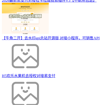
2026最新易支付对接拉卡拉缴费易插件V5【不能用包退】
【牛角二开】去水印api总站开源版,对接小程序，可销售API
H5欢乐水果机去授权对接易支付