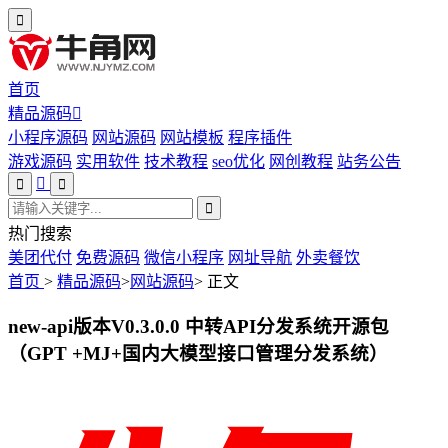
首页
精品源码
小程序源码
网站源码
网站模板
程序插件
游戏源码
实用软件
技术教程
seo优化
网创教程
站务公告
热门搜索
美团代付
免费源码
微信小程序
网址导航
外卖餐饮
首页
>
精品源码
>
网站源码
>
正文
new-api版本V0.3.0.0 中转API分发系统开源包
（GPT +MJ+国内大模型接口管理分发系统）