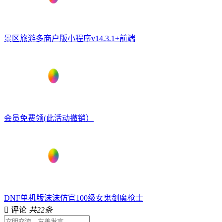
景区旅游多商户版小程序v14.3.1+前端
会员免费领(此活动撤销）
DNF单机版沫沫仿官100级女鬼剑魔枪士
评论
共22条