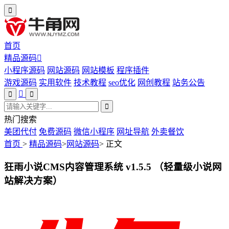
首页
精品源码
小程序源码
网站源码
网站模板
程序插件
游戏源码
实用软件
技术教程
seo优化
网创教程
站务公告
热门搜索
美团代付
免费源码
微信小程序
网址导航
外卖餐饮
首页
>
精品源码
>
网站源码
>
正文
狂雨小说CMS内容管理系统 v1.5.5 （轻量级小说网
站解决方案）