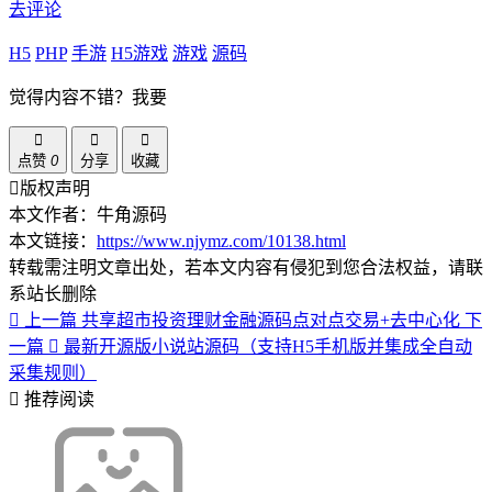
去评论
H5
PHP
手游
H5游戏
游戏
源码
觉得内容不错？我要
点赞
0
分享
收藏
版权声明
本文作者：牛角源码
本文链接：
https://www.njymz.com/10138.html
转载需注明文章出处，若本文内容有侵犯到您合法权益，请联
系站长删除
上一篇
共享超市投资理财金融源码点对点交易+去中心化
下
一篇
最新开源版小说站源码（支持H5手机版并集成全自动
采集规则）
推荐阅读