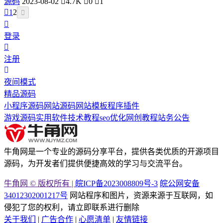
源码
2023-08-02
4.7K
0
1
1
2
登录
注册
夜间模式
精品源码
小程序源码
网站源码
网站模板
程序插件
游戏源码
实用软件
技术教程
seo优化
网创教程
站务公告
牛角网是一个专业的源码分享平台，提供各类优质的开源项目
源码，为开发者们提供便捷高效的学习与交流平台。
牛角网 © 版权所有 |
皖ICP备2023008809号-3
皖公网安备
34012302001217号
网站程序和图片，资源来源于互联网，如
侵犯了您的权利，请立即联系进行删除
关于我们
|
广告合作
|
心愿清单
|
友情链接