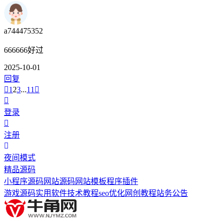
a744475352
666666好过
2025-10-01
回复
1
2
3
...
11
登录
注册
夜间模式
精品源码
小程序源码
网站源码
网站模板
程序插件
游戏源码
实用软件
技术教程
seo优化
网创教程
站务公告