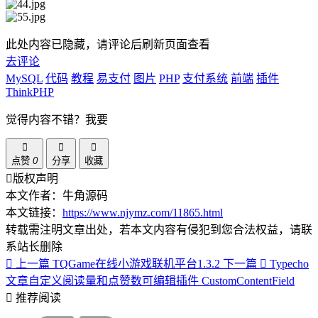
此处内容已隐藏，请评论后刷新页面查看
去评论
MySQL
代码
教程
易支付
图片
PHP
支付系统
前端
插件
ThinkPHP
觉得内容不错？我要
点赞
0
分享
收藏
版权声明
本文作者：牛角源码
本文链接：
https://www.njymz.com/11865.html
转载需注明文章出处，若本文内容有侵犯到您合法权益，请联
系站长删除
上一篇
TQGame在线小游戏联机平台1.3.2
下一篇
Typecho
文章自定义阅读量和点赞数可编辑插件 CustomContentField
推荐阅读